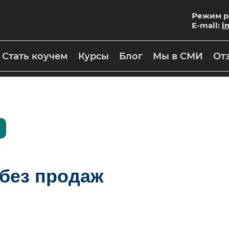
Режим ра
E-mail:
i
Стать коучем
Курсы
Блог
Мы в СМИ
От
 без продаж