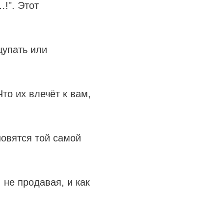
…!". Этот
щупать или
то их влечёт к вам,
новятся той самой
 не продавая, и как