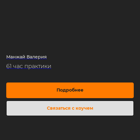
Манжай Валерия
61 час практики
Подробнее
Связаться с коучем