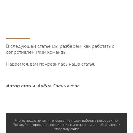
В следующей статье мы разберём, как работать с
сопротивлениями команды.
Надеемся, вам понравилась наша статья.
Автор статьи: Алёна Свечникова
Что-то пошло не так и голосование может работать некорректно.
Пожалуйста, проверьте соединение с интернетом или обратитесь к
владельцу сайта.