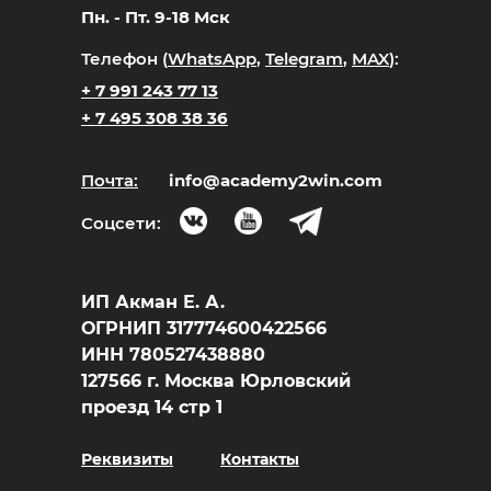
Пн. - Пт. 9-18 Мск
Телефон (
WhatsApp
,
Telegram
,
MAX
):
+ 7 991 243 77 13
+ 7 495 308 38 36
Почта:
info@academy2win.com
Соцсети:
ИП Акман Е. А.
ОГРНИП 317774600422566
ИНН 780527438880
127566 г. Москва Юрловский
проезд 14 стр 1
Реквизиты
Контакты